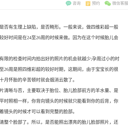
咨询
预约
微信客
否有生理上缺陷，是否畸形。一般来说，做四维彩超一般
的较好时间是在24至26周的时候来做。因为在这个时候胎儿会
限的检查时间内拍出好的照片的机会就越少;孕周过小的时
至26周是照四维彩超的较好时期，这期间，由于宝宝长的很
十月怀胎的辛苦顿时就会烟消云散了。
片清晰与否，主要取决于胎位、胎儿脸部前方的羊水量、是
平时照相一样，你背向镜头的时候就只能看到你的后背，你
着镜头的时候才可以看到完整的脸部。
李翠玲
副主
擅长：妇科常见
整个脸部了。所以，是否能照出漂亮的胎儿脸部照片，还