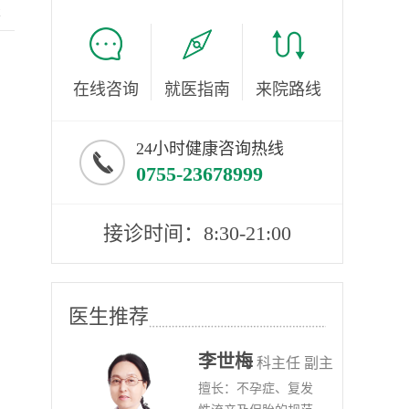
服
在线咨询
就医指南
来院路线
24小时健康咨询热线
0755-23678999
接诊时间：8:30-21:00
医生推荐
李世梅
任医师
科主任 副主
病、
擅长：不孕症、复发
任医师