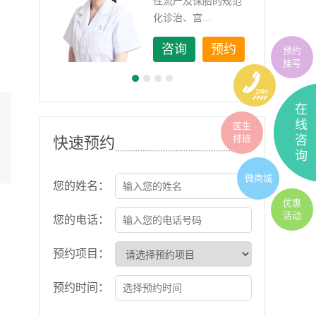
如顽
性流产及保胎的规范
化诊治、宫...
约
咨询
预约
预约
挂号
在
线
医生
排班
咨
快速预约
询
微商城
您的姓名：
优惠
活动
您的电话：
预约项目：
预约时间：