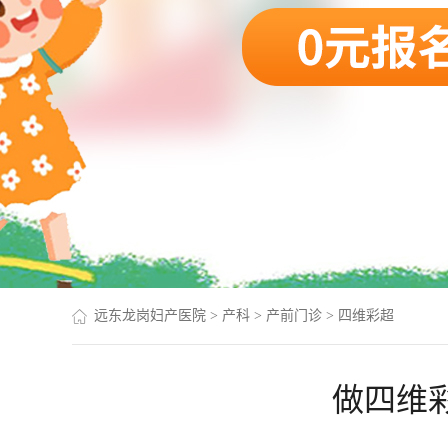
远东龙岗妇产医院
>
产科
>
产前门诊
>
四维彩超
做四维