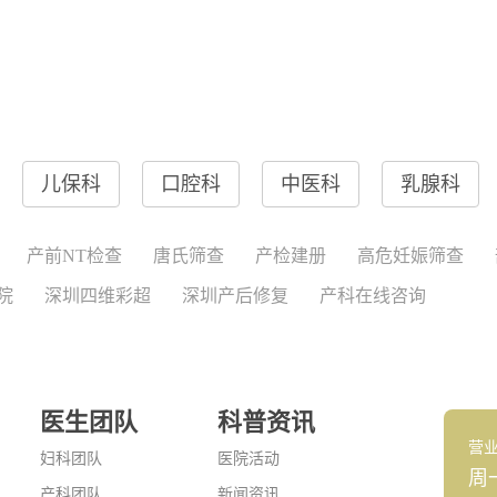
儿保科
口腔科
中医科
乳腺科
产前NT检查
唐氏筛查
产检建册
高危妊娠筛查
院
深圳四维彩超
深圳产后修复
产科在线咨询
医生团队
科普资讯
营
妇科团队
医院活动
周
产科团队
新闻资讯