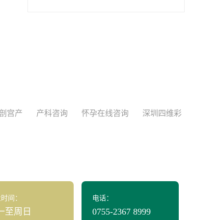
剖宫产
产科咨询
怀孕在线咨询
深圳四维彩
业时间：
电话：
一至周日
0755-2367 8999