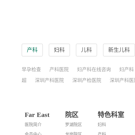
产科
妇科
儿科
新生儿科
早孕检查
产科医院
妇产科在线咨询
妇产科
超
深圳产科医院
深圳产检医院
深圳产科医
Far East
院区
特色科室
医院简介
罗湖院区
妇科
会员中心
龙岗院区
产科